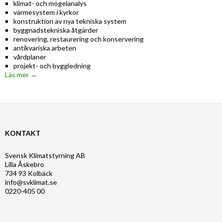
klimat- och mögelanalys
värmesystem i kyrkor
konstruktion av nya tekniska system
byggnadstekniska åtgärder
renovering, restaurering och konservering
antikvariska arbeten
vårdplaner
projekt- och byggledning
Läs mer →
KONTAKT
Svensk Klimatstyrning AB
Lilla Åskebro
734 93 Kolbäck
info@svklimat.se
0220-405 00