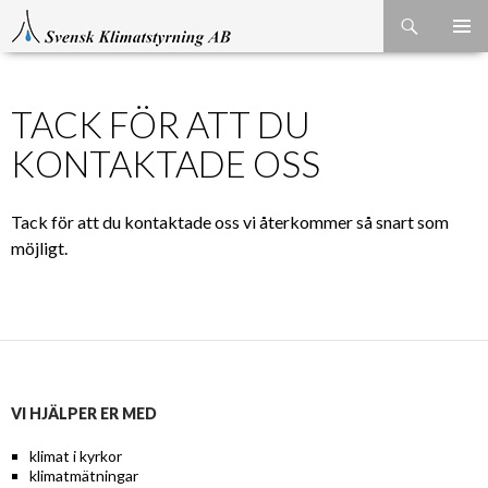
Sök
GÅ
Pri
TILL
INNEHÅLL
me
TACK FÖR ATT DU
KONTAKTADE OSS
Tack för att du kontaktade oss vi återkommer så snart som
möjligt.
VI HJÄLPER ER MED
klimat i kyrkor
klimatmätningar